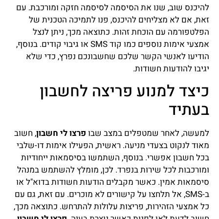
להיכנס שוב, שנו את הסיסמה לסיסמה חזקה ומורכבת. עם
זאת, אם לא מצליחים להיכנס, פנו לתמיכה הטכנית של
הפלטפורמה עם הוכחת זהות. כתוצאה מכך, ניתן לנצל
אמצעי אימות נוספים כמו קוד SMS או גיבוי קודים. בנוסף,
הודיעו לאנשי הקשר שלכם שחשבונכם נפרץ, כדי שלא
יגיבו להודעות חשודות.
כיצד למנוע פריצה לחשבון
בעתיד
למעשה, לאחר שמטפלים במצב שבו
פרצו לי חשבון
, חשוב
מאוד לנקוט בצעדי מניעה. ראשית, הפעילו אימות דו-שלבי
בכל חשבון אפשרי. בנוסף, השתמשו בסיסמאות ייחודיות
ומורכבות לכל שירות בנפרד. לכן, מומלץ להשתמש במנהל
סיסמאות אמין. כאשר מקבלים הודעות חשודות בדוא"ל או
ב-SMS, אל תלחצו על קישורים לא מוכרים. עם זאת, גם עם
כל אמצעי הזהירות, פריצות עלולות להתרחש. כתוצאה מכך,
חשוב לדעת לאן לפנות כאשר נוצרת בעיה.
פרצו לי חשבון