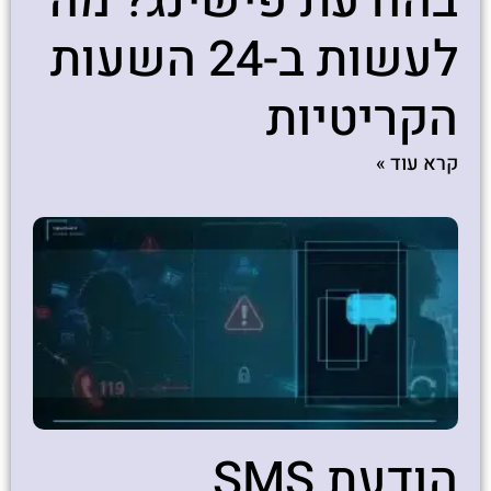
בהודעת פישינג? מה
לעשות ב-24 השעות
הקריטיות
קרא עוד »
הודעת SMS