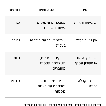
מצב
מה עושים
דחיפות
יש גישה חלקית
מאבטחים ומנתקים
גבוהה
גישות חשודות
אין גישה בכלל
שחזור רשמי עם הוכחות
גבוהה
בעלות
יש ערוץ, עמוד
בודקים הרשאות,
דחופה
או חשבון עסקי
תשלומים ונכסים
מחוברים
כבר התקבלה
בונים פנייה חדשה
בינונית
דחייה
ומדויקת עם ראיות
נוספות
קישורים פנימיים שיעזרו